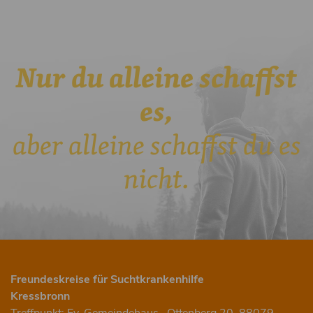
Nur du alleine schaffst
es,
aber alleine schaffst du es
nicht.
Freundeskreise für Suchtkrankenhilfe
Kressbronn
Treffpunkt: Ev. Gemeindehaus , Ottenberg 20, 88079