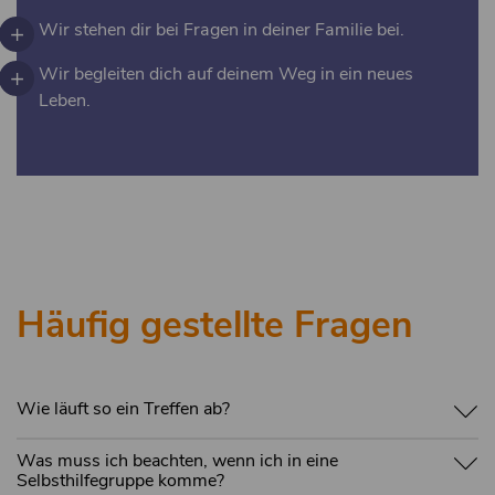
Wir stehen dir bei Fragen in deiner Familie bei.
Wir begleiten dich auf deinem Weg in ein neues
Leben.
Häufig gestellte Fragen
Wie läuft so ein Treffen ab?
Nach der Begrüßung erzählen wir, wie es uns seit dem
Was muss ich beachten, wenn ich in eine
letzten Gruppenbesuch ergangen ist. Hat etwas besonders
Selbsthilfegruppe komme?